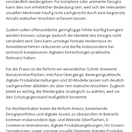
verständlich wiedergeben. Für komplexe oder animierte Designs
kann dies von erheblicher Bedeutung sein, weil sich die relevanten
visuellen Merkmale häufig nicht sachgerecht durch eine begrenzte
Anzahl statischer Ansichten erfassen lassen.
Zudem sollen offensichtliche geringfügige Fehler künftig korrigiert
werden können, solange dadurch die Identität des Designs nicht
verändert wird. Dies kann unnötige formale Hindernisse im
Anmeldeverfahren reduzieren und dürfte insbesondere bei
technisch komplexeren digitalen Einreichungen praktische
Relevanz haben.
Für die Praxis ist die Reform ein wesentlicher Schritt: Animierte
Benutzeroberflächen, Interface-Übergänge, Bewegungsabläufe,
digitale Produktdarstellungen und 3D-Modelle lassen sich deutlich
sachgerechter abbilden als über rein statische Ansichten. Zugleich
bleibt es wichtig, die Wiedergabe strategisch zu wählen, weil sie
den Schutzgegenstand maßgeblich bestimmt.
Für Rechteinhaber bietet die Reform Anlass, bestehende
Designportfolios und digitale Assets zu überprüfen. In Betracht
kommen insbesondere App- und Website-Oberflächen, E-
Commerce-Animationen, digitale Produktumgebungen, On-Screen-
Gestaltungen sowie sonstige visuelle Elemente digitaler Produkte.