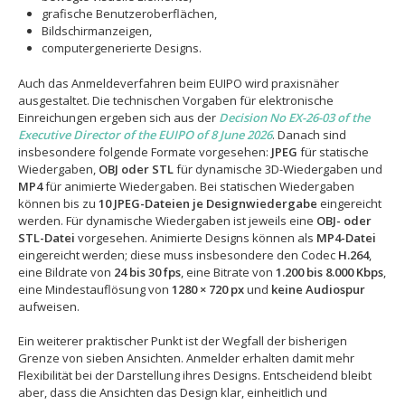
grafische Benutzeroberflächen,
Bildschirmanzeigen,
computergenerierte Designs.
Auch das Anmeldeverfahren beim EUIPO wird praxisnäher
ausgestaltet. Die technischen Vorgaben für elektronische
Einreichungen ergeben sich aus der
Decision No EX-26-03 of the
Executive Director of the EUIPO of 8 June 2026
. Danach sind
insbesondere folgende Formate vorgesehen:
JPEG
für statische
Wiedergaben,
OBJ oder STL
für dynamische 3D-Wiedergaben und
MP4
für animierte Wiedergaben. Bei statischen Wiedergaben
können bis zu
10 JPEG-Dateien je Designwiedergabe
eingereicht
werden. Für dynamische Wiedergaben ist jeweils eine
OBJ- oder
STL-Datei
vorgesehen. Animierte Designs können als
MP4-Datei
eingereicht werden; diese muss insbesondere den Codec
H.264
,
eine Bildrate von
24 bis 30 fps
, eine Bitrate von
1.200 bis 8.000 Kbps
,
eine Mindestauflösung von
1280 × 720 px
und
keine Audiospur
aufweisen.
Ein weiterer praktischer Punkt ist der Wegfall der bisherigen
Grenze von sieben Ansichten. Anmelder erhalten damit mehr
Flexibilität bei der Darstellung ihres Designs. Entscheidend bleibt
aber, dass die Ansichten das Design klar, einheitlich und