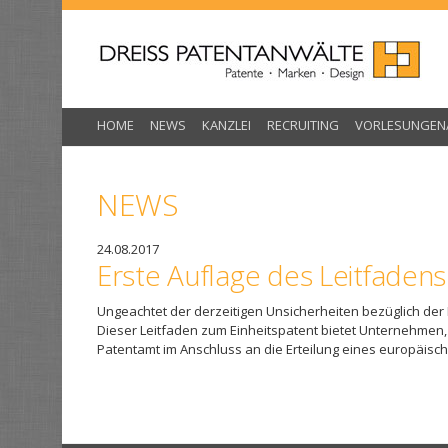
Skip
to
content
HOME
NEWS
KANZLEI
RECRUITING
VORLESUNGEN
NEWS
24.08.2017
Erste Auflage des Leitfaden
Ungeachtet der derzeitigen Unsicherheiten bezüglich der 
Dieser Leitfaden zum Einheitspatent bietet Unternehmen,
Patentamt im Anschluss an die Erteilung eines europäis